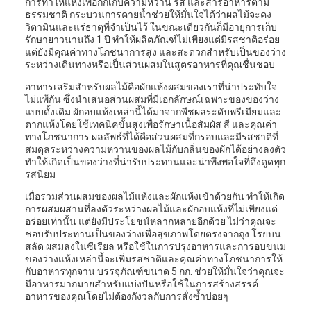
การทำให้แห้งเพื่อกักเก็บความหวาน รส และสารอาหารตาม
ธรรมชาติ กระบวนการคายน้ำช่วยให้มั่นใจได้ว่าผลไม้จะคง
วิตามินและแร่ธาตุที่จำเป็นไว้ ในขณะเดียวกันก็มีอายุการเก็บ
รักษายาวนานถึง 1 ปี ทำให้ผลิตภัณฑ์ไม่เพียงแต่มีรสชาติอร่อย
แต่ยังมีคุณค่าทางโภชนาการสูง และสะดวกสำหรับเป็นของว่าง
ระหว่างเดินทางหรือเป็นส่วนผสมในสูตรอาหารที่คุณชื่นชอบ
อาหารเสริมสำหรับผลไม้คือผักแห้งผสมของเราที่น่าประทับใจ
ไม่แพ้กัน ซึ่งนำเสนอส่วนผสมที่มีเอกลักษณ์เฉพาะของของว่าง
แบบดั้งเดิม ผักอบแห้งเหล่านี้ได้มาจากพืชผลระดับพรีเมียมและ
ตากแห้งโดยใช้เทคนิคขั้นสูงเพื่อรักษาเนื้อสัมผัส สี และคุณค่า
ทางโภชนาการ ผลลัพธ์ที่ได้คือส่วนผสมที่กรอบและมีรสชาติที่
สมดุลระหว่างความหวานของผลไม้กับกลิ่นของผักได้อย่างลงตัว
ทำให้เกิดเป็นของว่างที่น่ารับประทานและน่าพึงพอใจที่ดึงดูดทุก
รสนิยม
เมื่อรวมส่วนผสมของผลไม้แห้งและผักแห้งเข้าด้วยกัน ทำให้เกิด
การผสมผสานที่ลงตัวระหว่างผลไม้และผักอบแห้งที่ไม่เพียงแต่
อร่อยเท่านั้น แต่ยังมีประโยชน์หลากหลายอีกด้วย ไม่ว่าคุณจะ
ชอบรับประทานเป็นของว่างเพื่อสุขภาพโดยตรงจากถุง โรยบน
สลัด ผสมลงในซีเรียล หรือใช้ในการปรุงอาหารและการอบขนม
ของว่างแห้งเหล่านี้จะเพิ่มรสชาติและคุณค่าทางโภชนาการให้
กับอาหารทุกจาน บรรจุภัณฑ์ขนาด 5 กก. ช่วยให้มั่นใจว่าคุณจะ
มีอาหารมากมายสำหรับแบ่งปันหรือใช้ในการสร้างสรรค์
อาหารของคุณโดยไม่ต้องกังวลกับการสั่งซ้ำบ่อยๆ