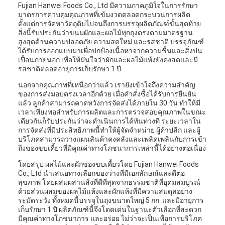
Fujian Hanwei Foods Co., Ltd มีความภาคภูมิใจในการรักษา
มาตรการควบคุมคุณภาพที่เข้มงวดตลอดกระบวนการผลิต
ตั้งแต่การจัดหาวัตถุดิบไปจนถึงการบรรจุผลิตภัณฑ์ขั้นสุดท้าย
สิ่งนี้รับประกันว่าขนมผักและผลไม้ทุกถุงตรงตามมาตรฐาน
สูงสุดด้านความปลอดภัย ความสดใหม่ และรสชาติ บรรจุภัณฑ์
ได้รับการออกแบบมาเพื่อปกป้องเนื้อหาจากความชื้นและสิ่งปน
เปื้อนภายนอก เพื่อให้มั่นใจว่าผักและผลไม้แห้งยังคงสดและมี
รสชาติตลอดอายุการเก็บรักษา 1 ปี
นอกจากคุณภาพที่เหนือกว่าแล้ว เรายังเข้าใจถึงความสำคัญ
ของการส่งมอบตรงเวลาอีกด้วย เมื่อคำสั่งซื้อได้รับการยืนยัน
แล้ว ลูกค้าสามารถคาดหวังการจัดส่งได้ภายใน 30 วัน ทำให้มี
เวลาเพียงพอสำหรับการผลิตและการตรวจสอบคุณภาพในขณะ
เดียวกันก็รับประกันว่าจะดำเนินการได้ทันท่วงที ระยะเวลาใน
การจัดส่งที่มีประสิทธิภาพนี้ทำให้ผู้จัดจำหน่าย ผู้ค้าปลีก และผู้
บริโภคสามารถวางแผนสินค้าคงคลังและเพลิดเพลินกับการเข้า
ถึงของขบเคี้ยวที่มีคุณค่าทางโภชนาการเหล่านี้ได้อย่างต่อเนื่อง
โดยสรุป ผลไม้และผักของขบเคี้ยวโดย Fujian Hanwei Foods
Co., Ltd นำเสนอทางเลือกของว่างที่มีเอกลักษณ์และดีต่อ
สุขภาพ โดยผสมผสานสิ่งที่ดีที่สุดจากธรรมชาติที่อุดมสมบูรณ์
ด้วยส่วนผสมของผลไม้แห้งและผักแห้งที่มีความสมดุลอย่าง
ระมัดระวัง ทั้งหมดนี้บรรจุในถุงขนาดใหญ่ 5 กก. และมีอายุการ
เก็บรักษา 1 ปี ผลิตภัณฑ์นี้จึงโดดเด่นในฐานะตัวเลือกที่สะดวก
มีคุณค่าทางโภชนาการ และอร่อย ไม่ว่าจะเป็นเพื่อการบริโภค