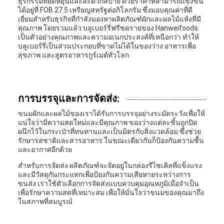
ธุรกรรมที่ยืดหยุ่นและสะดวกสบาย ด้วยราคาที่สามารถแข่งขัน
ได้อยู่ที่ FOB 27.5 เหรียญสหรัฐต่อกิโลกรัม ซึ่งมอบคุณค่าที่ดี
เยี่ยมสำหรับธุรกิจที่กำลังมองหาผลิตภัณฑ์ผักและผลไม้แห้งที่มี
คุณภาพ โดยรวมแล้ว บลูเบอร์รี่ฟรีซดรายของ Hanweifoods
เป็นตัวอย่างคุณภาพและความอเนกประสงค์ที่เหนือกว่า ทำให้
บลูเบอร์รี่เป็นส่วนประกอบที่ขาดไม่ได้ในของว่าง อาหารเพื่อ
สุขภาพ และสูตรอาหารกูร์เมต์ทั่วโลก
การบรรจุและการจัดส่ง:
ขนมผักและผลไม้ของเราได้รับการบรรจุอย่างระมัดระวังเพื่อให้
แน่ใจว่ามีความสดใหม่และมีคุณภาพ ของว่างแต่ละชิ้นถูกปิด
ผนึกไว้ในกระเป๋าที่ทนทานและเป็นมิตรกับสิ่งแวดล้อม ซึ่งช่วย
รักษารสชาติและสารอาหาร ในขณะเดียวกันก็ป้องกันความชื้น
และอากาศอีกด้วย
สำหรับการจัดส่ง ผลิตภัณฑ์จะจัดอยู่ในกล่องรีไซเคิลที่แข็งแรง
และมีวัสดุกันกระแทกเพื่อป้องกันความเสียหายระหว่างการ
ขนส่ง เราใช้ตัวเลือกการจัดส่งแบบควบคุมอุณหภูมิเมื่อจำเป็น
เพื่อรักษาความสดที่เหมาะสม เพื่อให้มั่นใจว่าขนมของคุณมาถึง
ในสภาพที่สมบูรณ์