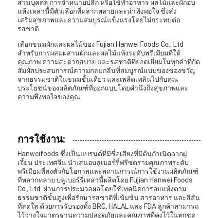
ส่วนบุคคล การจำหน่ายปลีก หรือใช้ทำอาหาร ผลไม้และผักอบ
แห้งเหล่านี้มีตัวเลือกที่หลากหลายและน่าพึงพอใจ ซึ่งส่ง
เสริมสุขภาพและความสมบูรณ์แข็งแรงโดยไม่กระทบต่อ
รสชาติ
เลือกขนมผักและผลไม้ของ Fujian Hanwei Foods Co., Ltd
สำหรับการผสมผสานผักและผลไม้แห้งระดับพรีเมียมที่ให้
คุณภาพ ความสะดวกสบาย และรสชาติที่ยอดเยี่ยมในทุกคำที่กัด
สัมผัสประสบการณ์ความกลมกลืนที่สมบูรณ์แบบของของขวัญ
จากธรรมชาติในขนมชิ้นเดียว และเพลิดเพลินไปกับคุณ
ประโยชน์ของผลิตภัณฑ์ที่ออกแบบโดยคำนึงถึงสุขภาพและ
ความพึงพอใจของคุณ
การใช้งาน:
Hanweifoods ซึ่งเป็นแบรนด์ที่มีชื่อเสียงที่มีต้นกำเนิดจากฝู
เจี้ยน ประเทศจีน นำเสนอบลูเบอร์รี่ฟรีซดรายคุณภาพระดับ
พรีเมียมที่ลงตัวกับโอกาสและสถานการณ์การใช้งานผลิตภัณฑ์
ที่หลากหลาย บลูเบอร์รี่เหล่านี้ผลิตโดย Fujian Hanwei Foods
Co., Ltd. ผ่านการประมวลผลโดยใช้เทคนิคการอบแห้งตาม
ธรรมชาติขั้นสูงเพื่อรักษารสชาติที่เข้มข้น สารอาหาร และสีสัน
ที่สดใส ด้วยการรับรองทั้ง BRC, HALAL และ FDA ลูกค้าสามารถ
ไว้วางใจมาตรฐานความปลอดภัยและคุณภาพที่คงไว้ในทุกชุด