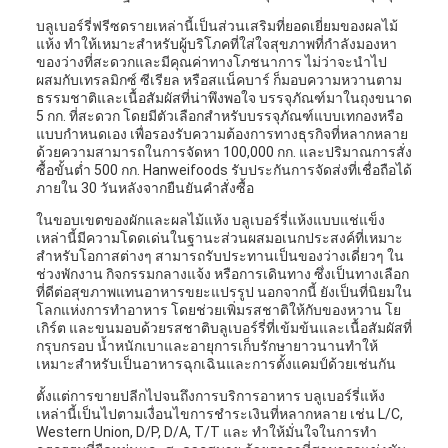
บลูเบอร์รี่ฟรีซดรายเหล่านี้เป็นส่วนเสริมที่ยอดเยี่ยมของผลไม้
แห้ง ทำให้เหมาะสำหรับผู้บริโภคที่ใส่ใจสุขภาพที่กำลังมองหา
ของว่างที่สะดวกและมีคุณค่าทางโภชนาการ ไม่ว่าจะนำไป
ผสมกับเทรลมิกซ์ ซีเรียล หรือสแน็คบาร์ ก็มอบความหวานตาม
ธรรมชาติและเนื้อสัมผัสที่น่าพึงพอใจ บรรจุภัณฑ์มาในถุงขนาด
5 กก. ที่สะดวก โดยมีตัวเลือกสำหรับบรรจุภัณฑ์แบบเทกองหรือ
แบบกำหนดเอง เพื่อรองรับความต้องการทางธุรกิจที่หลากหลาย
ด้วยความสามารถในการจัดหา 100,000 กก. และปริมาณการสั่ง
ซื้อขั้นต่ำ 500 กก. Hanweifoods รับประกันการจัดส่งที่เชื่อถือได้
ภายใน 30 วันหลังจากยืนยันคำสั่งซื้อ
ในขอบเขตของผักและผลไม้แห้ง บลูเบอร์รี่แห้งแบบแช่แข็ง
เหล่านี้มีความโดดเด่นในฐานะส่วนผสมอเนกประสงค์ที่เหมาะ
สำหรับโอกาสต่างๆ สามารถรับประทานเป็นของว่างเดี่ยวๆ ใน
ช่วงพักงาน กิจกรรมกลางแจ้ง หรือการเดินทาง ซึ่งเป็นทางเลือก
ที่ดีต่อสุขภาพแทนอาหารขยะแปรรูป นอกจากนี้ ยังเป็นที่นิยมใน
โลกแห่งการทำอาหาร โดยช่วยเพิ่มรสชาติให้กับของหวาน โย
เกิร์ต และขนมอบด้วยรสชาติบลูเบอร์รี่ที่เข้มข้นและเนื้อสัมผัสที่
กรุบกรอบ น้ำหนักเบาและอายุการเก็บรักษายาวนานทำให้
เหมาะสำหรับเป็นอาหารฉุกเฉินและการตั้งแคมป์ด้วยเช่นกัน
ตั้งแต่การขายปลีกไปจนถึงการบริการอาหาร บลูเบอร์รี่แห้ง
เหล่านี้เป็นไปตามเงื่อนไขการชำระเงินที่หลากหลาย เช่น L/C,
Western Union, D/P, D/A, T/T และ ทำให้มั่นใจในการทำ