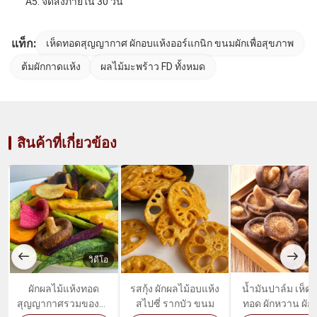
A5: จัดส่งภายใน 30 วัน
แท็ก:
เห็ดทอดสุญญากาศ ผักอบแห้งออร์แกนิก ขนมผักเพื่อสุขภาพ
ต้มผักกาดแห้ง
ผลไม้มะพร้าว FD ทั้งหมด
สินค้าที่เกี่ยวข้อง
วิดีโอ
วิ
ผักผลไม้แห้งทอด
รสกุ้ง ผักผลไม้อบแห้ง
น้ำมันปาล์ม เห็ด
สุญญากาศรวมของว่า
สไปซี่ รากบัว ขนม
ทอด ผักหวาน ผักเพ