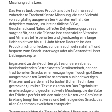
Mischung schätzen.
Das Herzstück dieses Produkts ist die fachmännisch
zubereitete Trockenfrüchte Mischung, die eine Vielzahl
von sorgfältig ausgewählten Früchten enthält, die
dehydriert wurden, um ihre natürliche Süße,
Geschmack,und NährstoffeDer Dehydrierungsprozess
sorgt dafür, dass die Früchte ihre essentiellen Vitamine
und Mineralstoffe behalten und gleichzeitig eine lange
Haltbarkeit von bis zu 1 Jahr bieten.Dadurch ist das
Produkt nicht nur lecker, sondern auch sehr nahrhaft und
bequem zum Snack unterwegs oder als Bestandteil Ihrer
Lieblingsrezepte.
Ergänzend zu den Früchten gibt es unseren ebenso
beeindruckenden Getrockneten Gemüsemisch, der den
traditionellen Snacks einen einzigartigen Touch gibt.Diese
ausgetrockneten Gemüse stammen aus hochwertigen
Pflanzen und werden mit fortschrittlichen Techniken
getrocknet, um ihre Textur zu erhalten.Das Ergebnis ist
eine knackige und geschmackvolle Mischung, die die Süße
der Früchte perfekt mit den salzigen Noten von Gemüse in
Einklang bringt.Ein leckeres und befriedigendes Snack, das
allen Geschmacksvorlieben entspricht.