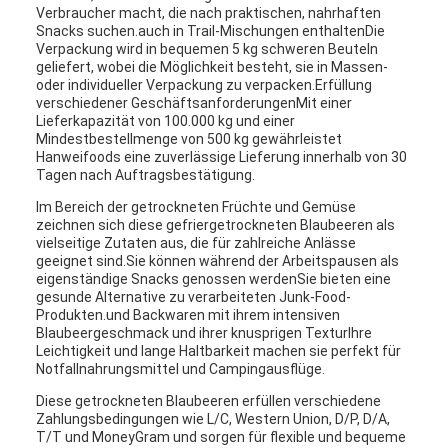
Verbraucher macht, die nach praktischen, nahrhaften
Snacks suchen.auch in Trail-Mischungen enthaltenDie
Verpackung wird in bequemen 5 kg schweren Beuteln
geliefert, wobei die Möglichkeit besteht, sie in Massen-
oder individueller Verpackung zu verpacken.Erfüllung
verschiedener GeschäftsanforderungenMit einer
Lieferkapazität von 100.000 kg und einer
Mindestbestellmenge von 500 kg gewährleistet
Hanweifoods eine zuverlässige Lieferung innerhalb von 30
Tagen nach Auftragsbestätigung.
Im Bereich der getrockneten Früchte und Gemüse
zeichnen sich diese gefriergetrockneten Blaubeeren als
vielseitige Zutaten aus, die für zahlreiche Anlässe
geeignet sind.Sie können während der Arbeitspausen als
eigenständige Snacks genossen werdenSie bieten eine
gesunde Alternative zu verarbeiteten Junk-Food-
Produkten.und Backwaren mit ihrem intensiven
Blaubeergeschmack und ihrer knusprigen TexturIhre
Leichtigkeit und lange Haltbarkeit machen sie perfekt für
Notfallnahrungsmittel und Campingausflüge.
Diese getrockneten Blaubeeren erfüllen verschiedene
Zahlungsbedingungen wie L/C, Western Union, D/P, D/A,
T/T und MoneyGram und sorgen für flexible und bequeme