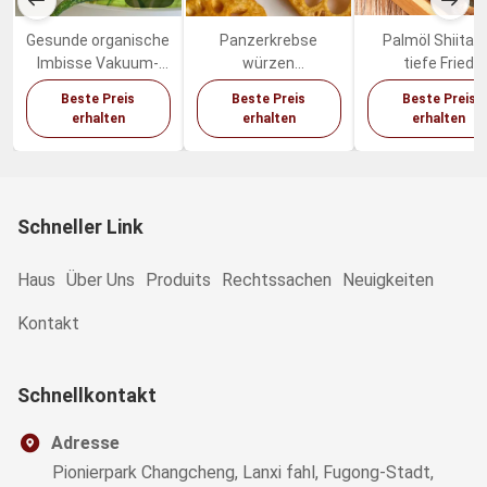
Gesunde organische
Panzerkrebse
Palmöl Shiitak
Imbisse Vakuum-
würzen
tiefe Fried
Fried Dried Fruits
Trockenfrüchte-
Mushrooms Sw
Beste Preis
Beste Preis
Beste Preis
Vegetables Mixeds
Gemüse würzige
Healthy Vegetab
erhalten
erhalten
erhalten
Lotus Root Snacks
Imbisse
Schneller Link
Haus
Über Uns
Produits
Rechtssachen
Neuigkeiten
Kontakt
Schnellkontakt
Adresse
Pionierpark Changcheng, Lanxi fahl, Fugong-Stadt,