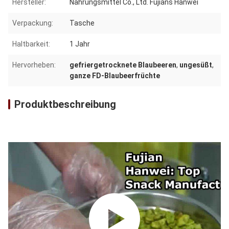
Hersteller:
Nahrungsmittel Co., Ltd. Fujians Hanwei
Verpackung:
Tasche
Haltbarkeit:
1 Jahr
Hervorheben:
gefriergetrocknete Blaubeeren
,
ungesüßt
,
ganze FD-Blaubeerfrüchte
Produktbeschreibung