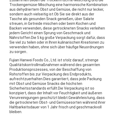
Zusammen bilden die Trockenfrüchte-Mischung und die
Trockengemüse-Mischung eine harmonische Kombination
aus dehydriertem Obst und Gemüse, die nicht nur lecker,
sondern auch vielseitig ist.Ob Sie sie direkt aus der
Tasche als gesunden Snack genießen, über Salate
streuen, in Getreide mischen oder beim Kochen und
Backen verwenden, diese getrockneten Snacks verleihen
jedem Gericht einen Sprung von Geschmack und
Nährstoffen.Die 5 kg große Verpackung sorgt dafür, dass
Sie viel zu teilen oder in Ihren kulinarischen Kreationen zu
verwenden haben, ohne sich über häufige Neuordnungen
zu sorgen..
Fujian Hanwei Foods Co., Ltd. ist stolz darauf, strenge
Qualitätskontrollmaßnahmen während des gesamten
Produktionsprozesses, von der Beschaffung von
Rohstoffen bis zur Verpackung des Endprodukts,
aufrechtzuerhalten.Dies garantiert, dass jede Packung
mit Obst und Gemüse Snacks die höchsten
Sicherheitsstandards erfüllt.Die Verpackung ist so
konzipiert, dass der Inhalt vor Feuchtigkeit und äußeren
Verunreinigungen geschützt bleibt.Gewährleistung, dass
die getrockneten Obst- und Gemüsesorten während ihrer
Haltbarkeitsdauer von 1 Jahr frisch und geschmackvoll
bleiben.