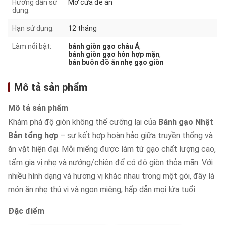
Hướng dẫn sử
Mở cửa để ăn
dụng:
Hạn sử dụng:
12 tháng
Làm nổi bật:
bánh giòn gạo châu Á
,
bánh giòn gạo hỗn hợp mặn
,
bán buôn đồ ăn nhẹ gạo giòn
Mô tả sản phẩm
Mô tả sản phẩm
Khám phá độ giòn không thể cưỡng lại của
Bánh gạo Nhật
Bản tổng hợp
– sự kết hợp hoàn hảo giữa truyền thống và
ăn vặt hiện đại. Mỗi miếng được làm từ gạo chất lượng cao,
tẩm gia vị nhẹ và nướng/chiên để có độ giòn thỏa mãn. Với
nhiều hình dạng và hương vị khác nhau trong một gói, đây là
món ăn nhẹ thú vị và ngon miệng, hấp dẫn mọi lứa tuổi.
Đặc điểm