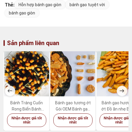
Thẻ:
Hỗn hợp bánh gạo giòn
bánh gạo tuyệt vời
bánh gạo giòn
Sản phẩm liên quan
Bánh Tráng Cuốn
Bánh gạo tương ớt
Bánh gạo hương
Rong Biển Bánh
Gói OEM Bánh gạo
ớt Đồ ăn nhẹ B
Tráng Giòn Ngon
hỗn hợp Nhật Bản
gạo giòn Nhật 
Nhận được giá tốt
Nhận được giá tốt
Nhận được giá t
Bánh Tráng Cuốn
tốt cho sức kh
nhất
nhất
nhất