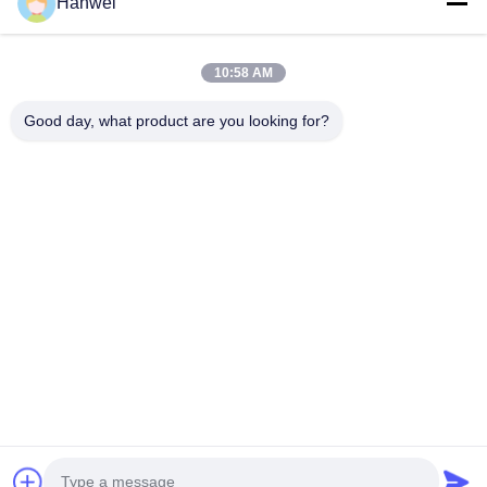
Hanwei
10:58 AM
Thông tin của chúng tôi
Đăng ký bản tin của chúng tôi để được giảm giá và nhiều hơn
Good day, what product are you looking for?
nữa.
Liên Hệ Với Chúng Tôi
Chính sách bảo mật
|
Sơ đồ trang web
Trung Quốc tốt Chất lượng bánh gạo ăn vặt Nhà cung cấp. Bản quyền ©
2023-2026 Fujian Hanwei Foods Co., Ltd. Tất cả. Tất cả quyền được bảo lưu.