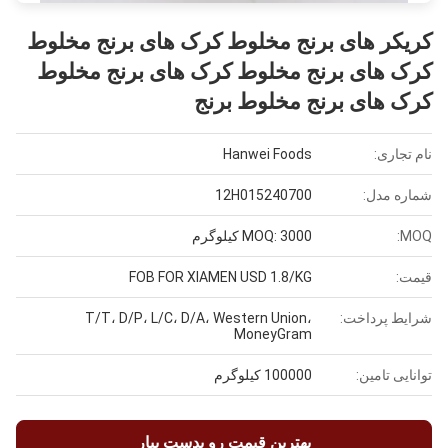
کریکر های برنج مخلوط کرک های برنج مخلوط
کرک های برنج مخلوط کرک های برنج مخلوط
کرک های برنج مخلوط برنج
نام تجاری:
Hanwei Foods
شماره مدل:
12H015240700
MOQ:
MOQ: 3000 کیلوگرم
قیمت:
FOB FOR XIAMEN USD 1.8/KG
شرایط پرداخت:
T/T، D/P، L/C، D/A، Western Union،
MoneyGram
توانایی تامین:
100000 کیلوگرم
بهترین قیمت رو بدست بیار