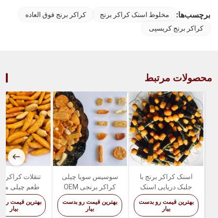
برچسب‌ها:
مخلوط اسنک کراکر برنج
کراکر برنج فوق العاده
کراکر برنج کریسپی
محصولات مرتبط
اسنک کراکر برنج با
سوسیس سویا چیلی
تنقلات کراکر بر
جلبک دریایی اسنک
کراکر برنجی OEM
طعم چیلی مخ
برنج پف کرده ترد و
بسته بندی کراکر
کراکر برنج ژاپنی
بهترین قیمت رو بدست
بهترین قیمت رو بدست
بهترین قیمت رو 
خوشمزه
مخلوط برنج ژاپنی
و ترد
بیار
بیار
بیار