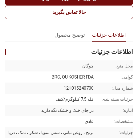
حالا تماس بگیرید
اطلاعات جزئیات
توضیح محصول
اطلاعات جزئیات
محل منبع:
چوگان
گواهی:
BRC, OU KOSHER FDA
شماره مدل:
12H015240700
جزئیات بسته بندی:
فله 7.5 کیلوگرم/کیف
انباره:
در جای خنک و خشک نگه دارید
مشخصات:
عادی
جزئیات:
برنج ، روغن نباتی ، سس سویا ، شکر ، نمک ، دریا