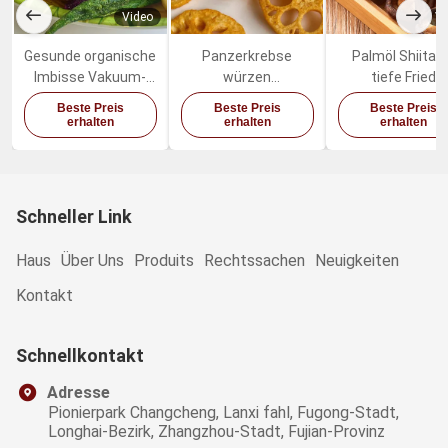
Video
Vi
Gesunde organische
Panzerkrebse
Palmöl Shiitak
Imbisse Vakuum-
würzen
tiefe Fried
Fried Dried Fruits
Trockenfrüchte-
Mushrooms Sw
Beste Preis
Beste Preis
Beste Preis
Vegetables Mixeds
Gemüse würzige
Healthy Vegetab
erhalten
erhalten
erhalten
Lotus Root Snacks
Imbisse
Schneller Link
Haus
Über Uns
Produits
Rechtssachen
Neuigkeiten
Kontakt
Schnellkontakt
Adresse
Pionierpark Changcheng, Lanxi fahl, Fugong-Stadt,
Longhai-Bezirk, Zhangzhou-Stadt, Fujian-Provinz