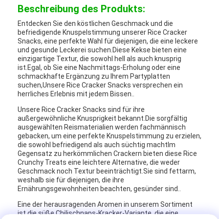
Beschreibung des Produkts:
Entdecken Sie den köstlichen Geschmack und die
befriedigende Knuspelstimmung unserer Rice Cracker
Snacks, eine perfekte Wahl für diejenigen, die eine leckere
und gesunde Leckerei suchen.Diese Kekse bieten eine
einzigartige Textur, die sowohl hell als auch knusprig
ist.Egal, ob Sie eine Nachmittags-Erholung oder eine
schmackhafte Ergänzung zu Ihrem Partyplatten
suchen,Unsere Rice Cracker Snacks versprechen ein
herrliches Erlebnis mit jedem Bissen..
Unsere Rice Cracker Snacks sind für ihre
außergewöhnliche Knusprigkeit bekannt.Die sorgfältig
ausgewählten Reismaterialien werden fachmännisch
gebacken, um eine perfekte Knuspelstimmung zu erzielen,
die sowohl befriedigend als auch süchtig machtIm
Gegensatz zu herkömmlichen Crackern bieten diese Rice
Crunchy Treats eine leichtere Alternative, die weder
Geschmack noch Textur beeinträchtigt.Sie sind fettarm,
weshalb sie für diejenigen, die ihre
Ernährungsgewohnheiten beachten, gesünder sind..
Eine der herausragenden Aromen in unserem Sortiment
ist die süße Chilischnaps-Kracker-Variante, die eine