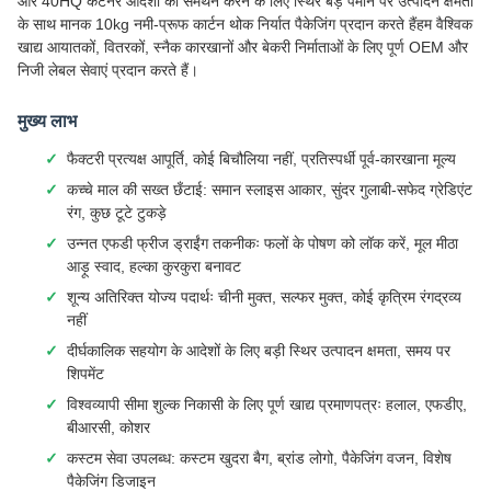
और 40HQ कंटेनर आदेशों का समर्थन करने के लिए स्थिर बड़े पैमाने पर उत्पादन क्षमता
के साथ मानक 10kg नमी-प्रूफ कार्टन थोक निर्यात पैकेजिंग प्रदान करते हैंहम वैश्विक
खाद्य आयातकों, वितरकों, स्नैक कारखानों और बेकरी निर्माताओं के लिए पूर्ण OEM और
निजी लेबल सेवाएं प्रदान करते हैं।
मुख्य लाभ
फैक्टरी प्रत्यक्ष आपूर्ति, कोई बिचौलिया नहीं, प्रतिस्पर्धी पूर्व-कारखाना मूल्य
कच्चे माल की सख्त छँटाई: समान स्लाइस आकार, सुंदर गुलाबी-सफेद ग्रेडिएंट
रंग, कुछ टूटे टुकड़े
उन्नत एफडी फ्रीज ड्राईंग तकनीकः फलों के पोषण को लॉक करें, मूल मीठा
आड़ू स्वाद, हल्का कुरकुरा बनावट
शून्य अतिरिक्त योज्य पदार्थः चीनी मुक्त, सल्फर मुक्त, कोई कृत्रिम रंगद्रव्य
नहीं
दीर्घकालिक सहयोग के आदेशों के लिए बड़ी स्थिर उत्पादन क्षमता, समय पर
शिपमेंट
विश्वव्यापी सीमा शुल्क निकासी के लिए पूर्ण खाद्य प्रमाणपत्रः हलाल, एफडीए,
बीआरसी, कोशर
कस्टम सेवा उपलब्ध: कस्टम खुदरा बैग, ब्रांड लोगो, पैकेजिंग वजन, विशेष
पैकेजिंग डिजाइन