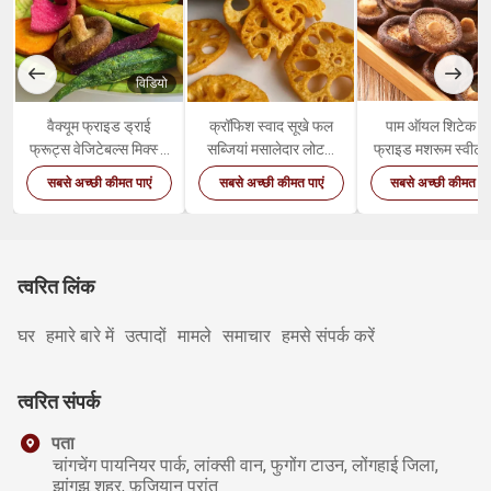
विडियो
वि
वैक्यूम फ्राइड ड्राई
क्रॉफिश स्वाद सूखे फल
पाम ऑयल शिटेक ड
फ्रूट्स वेजिटेबल्स मिक्स्ड
सब्जियां मसालेदार लोटस
फ्राइड मशरूम स्वीट हे
हेल्दी ऑर्गेनिक स्नैक्स
रूट स्नैक्स
वेजिटेबल स्नैक्स
सबसे अच्छी कीमत पाएं
सबसे अच्छी कीमत पाएं
सबसे अच्छी कीमत पाए
त्वरित लिंक
घर
हमारे बारे में
उत्पादों
मामले
समाचार
हमसे संपर्क करें
त्वरित संपर्क
पता
चांगचेंग पायनियर पार्क, लांक्सी वान, फुगोंग टाउन, लोंगहाई जिला,
झांगझू शहर, फ़ुज़ियान प्रांत