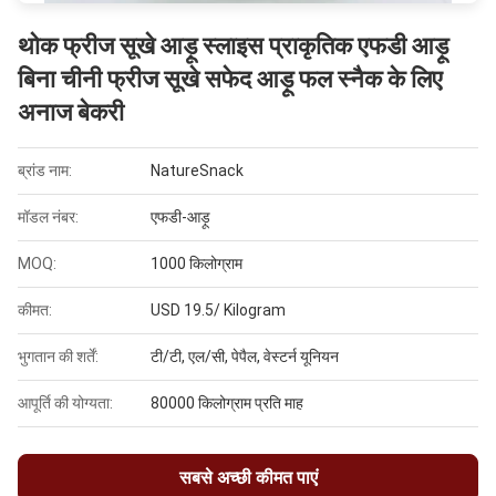
थोक फ्रीज सूखे आड़ू स्लाइस प्राकृतिक एफडी आड़ू
बिना चीनी फ्रीज सूखे सफेद आड़ू फल स्नैक के लिए
अनाज बेकरी
ब्रांड नाम:
NatureSnack
मॉडल नंबर:
एफडी-आड़ू
MOQ:
1000 किलोग्राम
कीमत:
USD 19.5/ Kilogram
भुगतान की शर्तें:
टी/टी, एल/सी, पेपैल, वेस्टर्न यूनियन
आपूर्ति की योग्यता:
80000 किलोग्राम प्रति माह
सबसे अच्छी कीमत पाएं