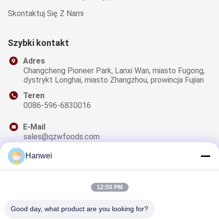
Skontaktuj Się Z Nami
Szybki kontakt
Adres
Changcheng Pioneer Park, Lanxi Wan, miasto Fugong,
dystrykt Longhai, miasto Zhangzhou, prowincja Fujian
Teren
0086-596-6830016
E-Mail
sales@qzwfoods.com
Hanwei
12:50 PM
Nasz Newsletter
Zapisz się do naszego biuletynu z rabatami i innymi
Good day, what product are you looking for?
informacjami.