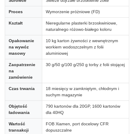
Surowce
Świeże dojrzałe brzoskwinie żółte
Proces
Wymorzenie próżniowe (FD)
Kształt
Nieregularne plasterki brzoskwiniowe,
naturalnego różowo-białego koloru
Opakowanie
10 kg karton żywności z wewnętrznym
na wywóz
workiem wodoszczelnym z folii
masowy
aluminiowej
Zaopatrzenie
30 g/50 g/100 g/250 g torby z folii stojącej
na
zamówienie
Czas trwania
18 miesięcy w zamkniętym, chłodnym i
suchym magazynie
Objętość
790 kartonów dla 20GP, 1600 kartonów
ładowania
dla 40HQ
Wartość
FOB Xiamen, port docelowy CFR
transakcji
dopuszczalne