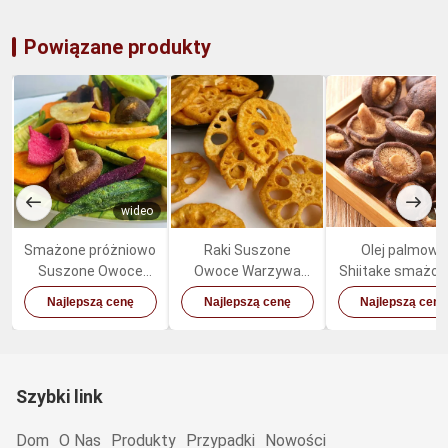
Powiązane produkty
wideo
wi
Smażone próżniowo
Raki Suszone
Olej palmowy
Suszone Owoce
Owoce Warzywa
Shiitake smażon
Warzywa Mieszane
Pikantne Przekąski
głębokim tłusz
Najlepszą cenę
Najlepszą cenę
Najlepszą cenę
Zdrowe Organiczne
Korzeń Lotosu
grzyby słodki
Przekąski
zdrowe przekąs
warzywne
Szybki link
Dom
O Nas
Produkty
Przypadki
Nowości