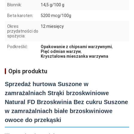
Błonnik:
14,5 g/100 g
Beta karoten:
5200 mcg/100g
Okres
12 miesięcy
przydatności do
spożycia:
Podkreślić:
Opakowanie z chipsami warzywnymi
,
Pięć odmian warzyw
,
Kryształowa mieszanka warzywna
Opis produktu
Sprzedaż hurtowa Suszone w
zamrażalniach Strąki brzoskwiniowe
Natural FD Brzoskwinia Bez cukru Suszone
w zamrażalniach białe brzoskwiniowe
owoce do przekąski