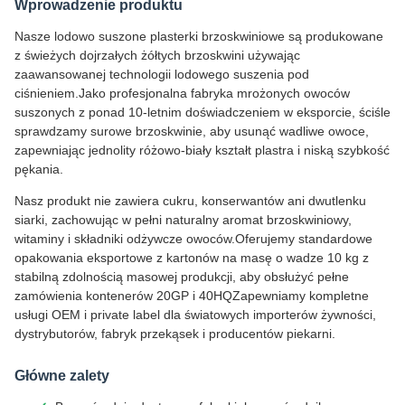
Wprowadzenie produktu
Nasze lodowo suszone plasterki brzoskwiniowe są produkowane
z świeżych dojrzałych żółtych brzoskwini używając
zaawansowanej technologii lodowego suszenia pod
ciśnieniem.Jako profesjonalna fabryka mrożonych owoców
suszonych z ponad 10-letnim doświadczeniem w eksporcie, ściśle
sprawdzamy surowe brzoskwinie, aby usunąć wadliwe owoce,
zapewniając jednolity różowo-biały kształt plastra i niską szybkość
pękania.
Nasz produkt nie zawiera cukru, konserwantów ani dwutlenku
siarki, zachowując w pełni naturalny aromat brzoskwiniowy,
witaminy i składniki odżywcze owoców.Oferujemy standardowe
opakowania eksportowe z kartonów na masę o wadze 10 kg z
stabilną zdolnością masowej produkcji, aby obsłużyć pełne
zamówienia kontenerów 20GP i 40HQZapewniamy kompletne
usługi OEM i private label dla światowych importerów żywności,
dystrybutorów, fabryk przekąsek i producentów piekarni.
Główne zalety