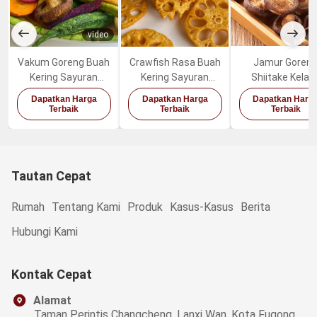
video
v
Vakum Goreng Buah
Crawfish Rasa Buah
Jamur Goren
Kering Sayuran
Kering Sayuran
Shiitake Kelap
Campuran Camilan
Makanan Ringan
Sawit Cemila
Dapatkan Harga
Dapatkan Harga
Dapatkan Harg
Organik Sehat
Akar Teratai Pedas
Sayuran Seha
Terbaik
Terbaik
Terbaik
Manis
Tautan Cepat
Rumah
Tentang Kami
Produk
Kasus-Kasus
Berita
Hubungi Kami
Kontak Cepat
Alamat
Taman Perintis Changcheng, Lanxi Wan, Kota Fugong,