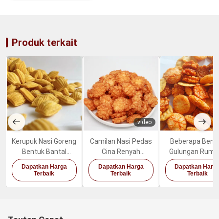
Produk terkait
video
Kerupuk Nasi Goreng
Camilan Nasi Pedas
Beberapa Bent
Bentuk Bantal
Cina Renyah
Gulungan Rump
Keripik Udang
Kerupuk Nasi Senbei
Laut Goreng Su
Dapatkan Harga
Dapatkan Harga
Dapatkan Harg
Kembung Nostalgia
Camilan
Tinggi Biskuit P
Terbaik
Terbaik
Terbaik
Nostalgia
Renyah