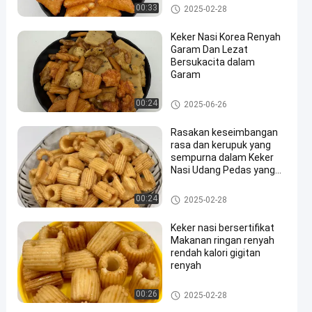
Kerupuk Nasi Goreng
00:33
2025-02-28
Keker Nasi Korea Renyah
Garam Dan Lezat
Bersukacita dalam
Garam
Kerupuk Nasi Goreng
00:24
2025-06-26
Rasakan keseimbangan
rasa dan kerupuk yang
sempurna dalam Keker
Nasi Udang Pedas yang
dipanggang
Kerupuk Nasi Goreng
00:24
2025-02-28
Keker nasi bersertifikat
Makanan ringan renyah
rendah kalori gigitan
renyah
Kerupuk Nasi Goreng
00:26
2025-02-28