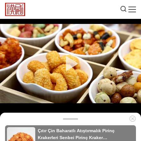
Çıtır Çin Baharatlı Atıştırmalık Pirinç
Krakerleri Senbei Pirinç Kraker