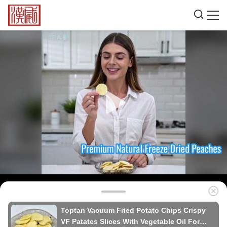
Toptan Vacuum Fried Potato Chips Crispy
VF Patates Slices With Vegetable Oil For