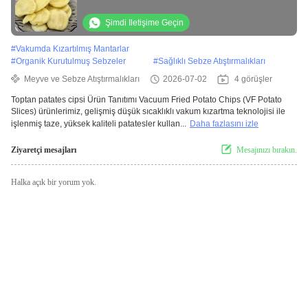
Supermarket Snack Mix
Şimdi Iletişime Geçin
#
Vakumda Kızartılmış Mantarlar
#
Organik Kurutulmuş Sebzeler
#
Sağlıklı Sebze Atıştırmalıkları
Meyve ve Sebze Atıştırmalıkları
2026-07-02
4 görüşler
Toptan patates cipsi Ürün Tanıtımı Vacuum Fried Potato Chips (VF Potato
Slices) ürünlerimiz, gelişmiş düşük sıcaklıklı vakum kızartma teknolojisi ile
işlenmiş taze, yüksek kaliteli patatesler kullan...
Daha fazlasını izle
Ziyaretçi mesajları
Mesajınızı bırakın.
Halka açık bir yorum yok.