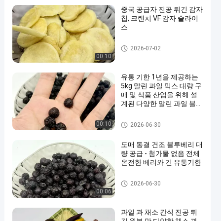
중국 공급자 진공 튀긴 감자
칩, 크랜치 VF 감자 슬라이
스
과일 과 채소 간식
2026-07-02
00:10
유통 기한 1년을 제공하는
5kg 말린 과일 믹스 대량 구
매 및 식품 산업을 위해 설
계된 다양한 말린 과일 블렌
드
과일 과 채소 간식
00:10
2026-06-30
도매 동결 건조 블루베리 대
량 공급 - 첨가물 없음 전체
온전한 베리와 긴 유통기한
전병 과자
2026-06-30
00:06
과일 과 채소 간식 진공 튀