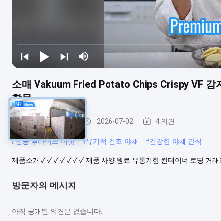
소매 Vakuum Fried Potato Chips Cris
합물
과일 과 채소 간식
2026-07-02
4 의견
#
진공 후라이드 버섯
#
유기적 건조 야채
#
건강한 야채 간식
제품소개 ✓ ✓ ✓ ✓ ✓ ✓ ✓ 제품 사양 원료 유통기한 컨테이너 로딩 
방문자의 메시지
아직 공개된 의견은 없습니다.