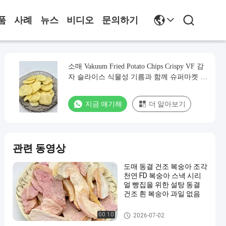
품
사례
뉴스
비디오
문의하기
소매 Vakuum Fried Potato Chips Crispy VF 감
자 슬라이스 식물성 기름과 함께 슈퍼마켓 간
식 혼합물
지금 얘기해
더 알아보기
관련 동영상
도매 동결 건조 복숭아 조각
천연 FD 복숭아 스낵 시리
얼 빵집을 위한 설탕 동결
건조 흰 복숭아 과일 없음
과일 과 채소 간식
00:10
2026-07-02