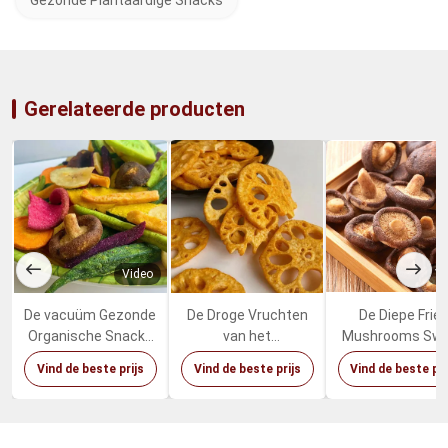
Gezonde Plantaardige Snacks
Gerelateerde producten
Video
Vi
De vacuüm Gezonde
De Droge Vruchten
De Diepe Frie
Organische Snacks
van het
Mushrooms Sw
van Fried Dried
rivierkreeftenaroma
Healthy Vegeta
Vind de beste prijs
Vind de beste prijs
Vind de beste pri
Fruits Vegetables
Groenten Kruidige
Snacks van
Mixed
Lotus Root Snacks
palmolieshiita