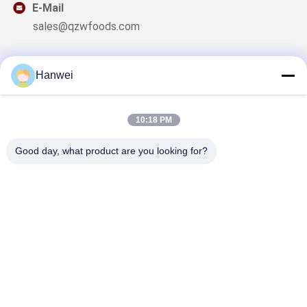
E-Mail
sales@qzwfoods.com
Hanwei
Thông tin của chúng tôi
10:18 PM
Đăng ký bản tin của chúng tôi để được giảm giá và nhiều hơn
nữa.
Good day, what product are you looking for?
Liên Hệ Với Chúng Tôi