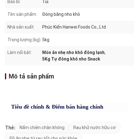
Bao bì:
Túi
Tên sản phẩm:
Đóng băng nho khô
Nhà sản xuất:
Phúc Kiến Hanwei Foods Co., Ltd
Trọng lượng (kg):
5kg
Làm nổi bật:
Món ăn nhẹ nho khô đông lạnh
,
5Kg Tự đông khô nho Snack
Mô tả sản phẩm
Tiêu đề chính & Điểm bán hàng chính
Thẻ:
Nấm chiên chân không
Rau khử nước hữu cơ
Đồ ăn nhẹ từ rau tốt cho sức khỏe