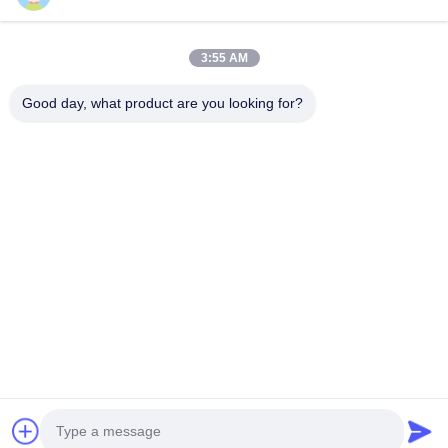
Nasz Newsletter
3:55 AM
Zapisz się do naszego biuletynu z rabatami i innymi
informacjami.
Good day, what product are you looking for?
Skontaktuj Się Z Nami
Polityka prywatności
|
Sitemap
Chiny dobre. Jakość Krakersy Ryżowe Sprzedawca. 2023-2026 Fujian
Hanwei Foods Co., Ltd. Wszystkie. Prawa zastrzeżone.