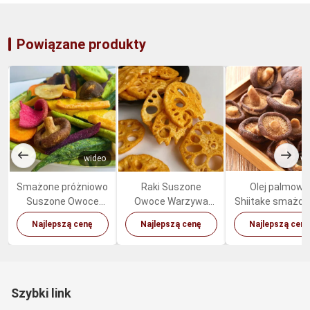
Powiązane produkty
wideo
wi
Smażone próżniowo
Raki Suszone
Olej palmowy
Suszone Owoce
Owoce Warzywa
Shiitake smażon
Warzywa Mieszane
Pikantne Przekąski
głębokim tłusz
Najlepszą cenę
Najlepszą cenę
Najlepszą cenę
Zdrowe Organiczne
Korzeń Lotosu
grzyby słodki
Przekąski
zdrowe przekąs
warzywne
Szybki link