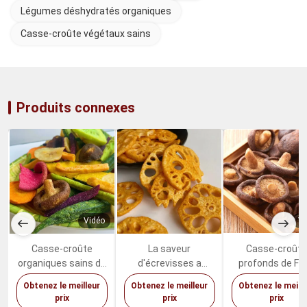
Légumes déshydratés organiques
Casse-croûte végétaux sains
Produits connexes
Vidéo
Vi
Casse-croûte
La saveur
Casse-croût
organiques sains de
d'écrevisses a
profonds de Fri
Fried Dried Fruits
séché des légumes
Mushrooms Sw
Obtenez le meilleur
Obtenez le meilleur
Obtenez le meill
Vegetables Mixed
fruits Lotus Root
Healthy Vegeta
prix
prix
prix
de vide
Snacks épicée
de shiitaké d'hu