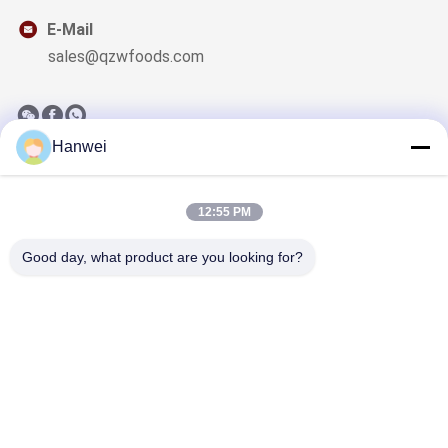
E-Mail
sales@qzwfoods.com
Hanwei
Notre Newsletter
Abonnez-vous à notre newsletter pour des réductions et plus
12:55 PM
encore.
Good day, what product are you looking for?
Nous Contacter