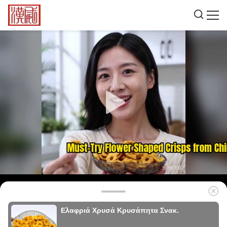
Ελαφριά Χρυσά Κρυσάπητα Σνακ.