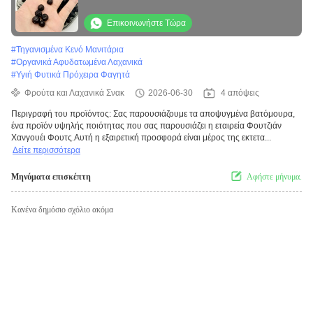
Διαφορετικό μείγμα αποξηραμένων
φρούτων σχεδιασμένο για χονδρική αγορά
Επικοινωνήστε Τώρα
και βιομηχανία τροφίμων
#
Τηγανισμένα Κενό Μανιτάρια
#
Οργανικά Αφυδατωμένα Λαχανικά
#
Υγιή Φυτικά Πρόχειρα Φαγητά
Φρούτα και Λαχανικά Σνακ
2026-06-30
4 απόψεις
Περιγραφή του προϊόντος: Σας παρουσιάζουμε τα αποψυγμένα βατόμουρα,
ένα προϊόν υψηλής ποιότητας που σας παρουσιάζει η εταιρεία Φουτζιάν
Χανγουέι Φουτς.Αυτή η εξαιρετική προσφορά είναι μέρος της εκτετα...
Δείτε περισσότερα
Μηνύματα επισκέπτη
Αφήστε μήνυμα.
Κανένα δημόσιο σχόλιο ακόμα