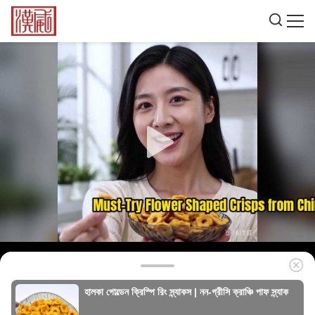
হালকা গোল্ডেন ক্রিস্পি রিং স্ন্যাকস | নন-গ্রীসি ক্রাঞ্চি পাফ স্ন্যাক