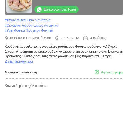
ζάχαρη Αποξηραμένο λευκό ροδάκινο
φρούτο για σνακ δημητριακά
Επικοινωνήστε Τώρα
#
Τηγανισμένα Κενό Μανιτάρια
#
Οργανικά Αφυδατωμένα Λαχανικά
#
Υγιή Φυτικά Πρόχειρα Φαγητά
Φρούτα και Λαχανικά Σνακ
2026-07-02
4 απόψεις
Χονδρική λυοφιλοποιημένες φέτες ροδάκινου Φυσικό ροδάκινο FD Χωρίς
ζάχαρη Αποξηραμένο λευκό ροδάκινο φρούτο για σνακ δημητριακά Εισαγωγή
Προϊόντος Οι αποξηραμένες φέτες ροδάκινου μας παράγονται με φρέ...
Δείτε περισσότερα
Μηνύματα επισκέπτη
Αφήστε μήνυμα.
Κανένα δημόσιο σχόλιο ακόμα