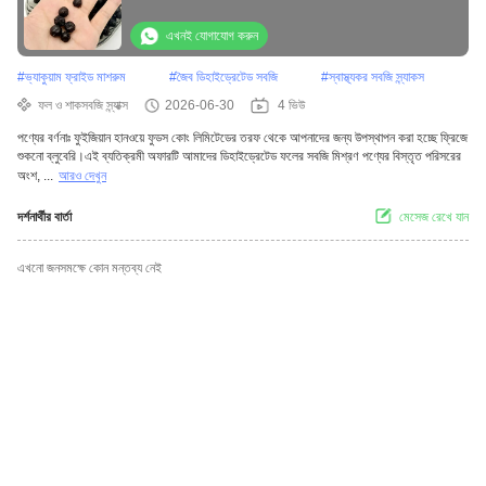
ডিজাইন করা হয়েছে
এখনই যোগাযোগ করুন
#
ভ্যাকুয়াম ফ্রাইড মাশরুম
#
জৈব ডিহাইড্রেটেড সবজি
#
স্বাস্থ্যকর সবজি স্ন্যাকস
ফল ও শাকসবজি স্ন্যাক্স
2026-06-30
4 ভিউ
পণ্যের বর্ণনাঃ ফুইজিয়ান হানওয়ে ফুডস কোং লিমিটেডের তরফ থেকে আপনাদের জন্য উপস্থাপন করা হচ্ছে ফ্রিজে
শুকনো ব্লুবেরি।এই ব্যতিক্রমী অফারটি আমাদের ডিহাইড্রেটেড ফলের সবজি মিশ্রণ পণ্যের বিস্তৃত পরিসরের
অংশ, ...
আরও দেখুন
দর্শনার্থীর বার্তা
মেসেজ রেখে যান
এখনো জনসমক্ষে কোন মন্তব্য নেই