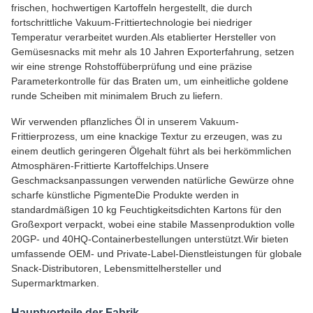
frischen, hochwertigen Kartoffeln hergestellt, die durch
fortschrittliche Vakuum-Frittiertechnologie bei niedriger
Temperatur verarbeitet wurden.Als etablierter Hersteller von
Gemüsesnacks mit mehr als 10 Jahren Exporterfahrung, setzen
wir eine strenge Rohstoffüberprüfung und eine präzise
Parameterkontrolle für das Braten um, um einheitliche goldene
runde Scheiben mit minimalem Bruch zu liefern.
Wir verwenden pflanzliches Öl in unserem Vakuum-
Frittierprozess, um eine knackige Textur zu erzeugen, was zu
einem deutlich geringeren Ölgehalt führt als bei herkömmlichen
Atmosphären-Frittierte Kartoffelchips.Unsere
Geschmacksanpassungen verwenden natürliche Gewürze ohne
scharfe künstliche PigmenteDie Produkte werden in
standardmäßigen 10 kg Feuchtigkeitsdichten Kartons für den
Großexport verpackt, wobei eine stabile Massenproduktion volle
20GP- und 40HQ-Containerbestellungen unterstützt.Wir bieten
umfassende OEM- und Private-Label-Dienstleistungen für globale
Snack-Distributoren, Lebensmittelhersteller und
Supermarktmarken.
Hauptvorteile der Fabrik