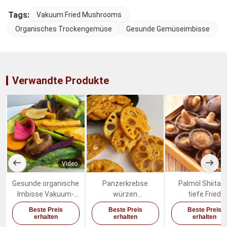
Tags:
Vakuum Fried Mushrooms
Organisches Trockengemüse
Gesunde Gemüseimbisse
Verwandte Produkte
Video
Vi
Gesunde organische
Panzerkrebse
Palmöl Shiitak
Imbisse Vakuum-
würzen
tiefe Fried
Fried Dried Fruits
Trockenfrüchte-
Mushrooms Sw
Beste Preis
Beste Preis
Beste Preis
Vegetables Mixeds
Gemüse würzige
Healthy Vegetab
erhalten
erhalten
erhalten
Lotus Root Snacks
Imbisse