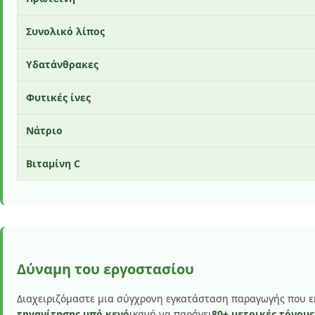
Συνολικό λίπος
Υδατάνθρακες
Φυτικές ίνες
Νάτριο
Βιταμίνη C
Δύναμη του εργοστασίου
Διαχειριζόμαστε μια σύγχρονη εγκατάσταση παραγωγής που εκ
τηγανίτησης υπό κενό
ικανή να παράγει
80+ μετρικές τόνους