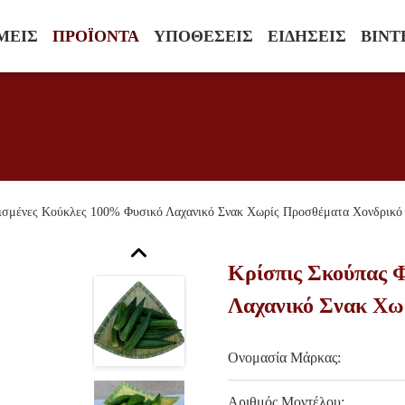
ΜΕΊΣ
ΠΡΟΪΌΝΤΑ
ΥΠΟΘΈΣΕΙΣ
ΕΙΔΉΣΕΙΣ
ΒΊΝΤ
ισμένες Κούκλες 100% Φυσικό Λαχανικό Σνακ Χωρίς Προσθέματα Χονδρικό
Κρίσπις Σκούπας 
Λαχανικό Σνακ Χω
Ονομασία Μάρκας:
Αριθμός Μοντέλου: