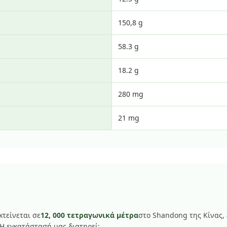
150,8 g
58.3 g
18.2 g
280 mg
21 mg
τείνεται σε
12, 000 τετραγωνικά μέτρα
στο Shandong της Κίνας,
Η εγκατάστασή μας διατηρεί: