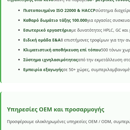
Πιστοποιημένο ISO 22000 & HACCP
σύστημα διαχείρ
Καθαρό δωμάτιο τάξης 100.000
για εργασίες συσκευα
Εσωτερικό εργαστήριο
με δυνατότητες HPLC, GC και
Ειδική ομάδα Ε&Α
8 επιστήμονες τροφίμων για την 
Κλιματιστική αποθήκευση επί τόπου
500 τόνων χωρ
Σύστημα ιχνηλασιμότητας
από την εκμετάλλευση στο
Εμπειρία εξαγωγής
σε 50+ χώρες, συμπεριλαμβανομέν
Υπηρεσίες OEM και προσαρμογής
Προσφέρουμε ολοκληρωμένες υπηρεσίες OEM / ODM, συμπερ