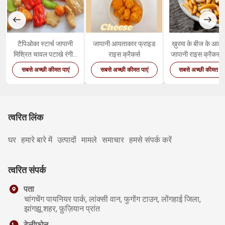
टैपिओका स्टार्च जापानी
जापानी आयताकार फ्राइड
ख़ुरमा के बीज के आका
मिश्रित चावल पटाखे रंगीन
राइस क्रैकर्स
जापानी राइस क्रैकर्स र
मिश्रित कम वसा
हेल्दी नट स्नैक
सबसे अच्छी कीमत पाएं
सबसे अच्छी कीमत पाएं
सबसे अच्छी कीमत पाए
त्वरित लिंक
घर
हमारे बारे में
उत्पादों
मामले
समाचार
हमसे संपर्क करें
त्वरित संपर्क
पता
चांगचेंग पायनियर पार्क, लांक्सी वान, फुगोंग टाउन, लोंगहाई जिला,
झांगझू शहर, फ़ुज़ियान प्रांत
टेलीफोन