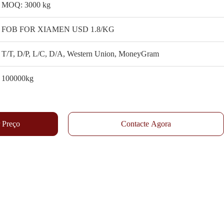
MOQ: 3000 kg
FOB FOR XIAMEN USD 1.8/KG
T/T, D/P, L/C, D/A, Western Union, MoneyGram
100000kg
 Preço
Contacte Agora