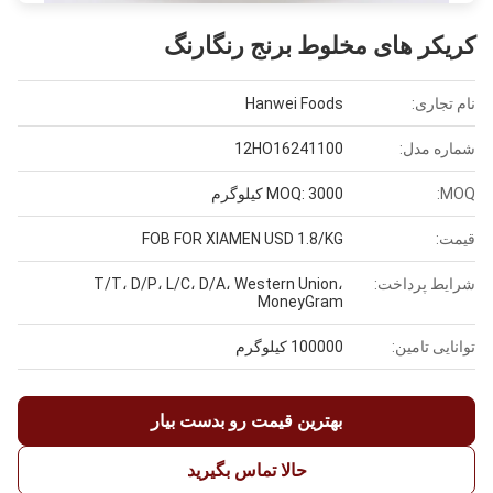
کریکر های مخلوط برنج رنگارنگ
نام تجاری:
Hanwei Foods
شماره مدل:
12HO16241100
MOQ:
MOQ: 3000 کیلوگرم
قیمت:
FOB FOR XIAMEN USD 1.8/KG
شرایط پرداخت:
T/T، D/P، L/C، D/A، Western Union،
MoneyGram
توانایی تامین:
100000 کیلوگرم
بهترین قیمت رو بدست بیار
حالا تماس بگیرید