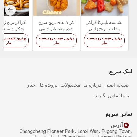
نشاسته تاپیوکا کراکر
کراک های برنج سرخ
کراکر برنج ژاپن
مخلوط برنج ژاپنی
شده مستطیل ژاپنی
شکل دانه خرم
رنگارنگ مخلوط کم
اسنک آجیلی س
بهترین قیمت رو بدست
بهترین قیمت رو بدست
بهترین قیمت رو 
چرب
کباب شده
بیار
بیار
بیار
لینک سریع
صفحه اصلی
درباره ما
محصولات
پرونده ها
اخبار
با ما تماس بگیرید
تماس سریع
آدرس
Changcheng Pioneer Park، Lanxi Wan، Fugong Town،