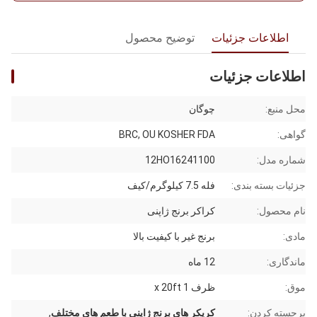
اطلاعات جزئیات
توضیح محصول
اطلاعات جزئیات
محل منبع:
چوگان
گواهی:
BRC, OU KOSHER FDA
شماره مدل:
12HO16241100
جزئیات بسته بندی:
فله 7.5 کیلوگرم/کیف
نام محصول:
کراکر برنج ژاپنی
مادی:
برنج غیر با کیفیت بالا
ماندگاری:
12 ماه
موق:
ظرف 1 x 20ft
برجسته کردن:
کریکر های برنج ژاپنی با طعم های مختلف
,