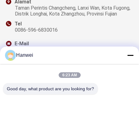
Alamat
Taman Perintis Changcheng, Lanxi Wan, Kota Fugong,
Distrik Longhai, Kota Zhangzhou, Provinsi Fujian
Tel
0086-596-6830016
E-Mail
sales@qzwfoods.com
Hanwei
6:23 AM
Surat Kabar Kami
Good day, what product are you looking for?
Berlangganan buletin kami untuk diskon dan lainnya.