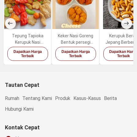
Tepung Tapioka
Keker Nasi Goreng
Kerupuk Bera
Kerupuk Nasi
Bentuk persegi
Jepang Berben
Jepang Campur
panjang
Biji Kesemek
Dapatkan Harga
Dapatkan Harga
Dapatkan Harg
Warna Warni Rendah
Panggang Cami
Terbaik
Terbaik
Terbaik
Lemak
Kacang Seha
Tautan Cepat
Rumah
Tentang Kami
Produk
Kasus-Kasus
Berita
Hubungi Kami
Kontak Cepat