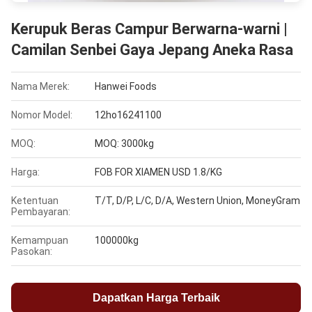
Kerupuk Beras Campur Berwarna-warni |
Camilan Senbei Gaya Jepang Aneka Rasa
Nama Merek:
Hanwei Foods
Nomor Model:
12ho16241100
MOQ:
MOQ: 3000kg
Harga:
FOB FOR XIAMEN USD 1.8/KG
Ketentuan
T/T, D/P, L/C, D/A, Western Union, MoneyGram
Pembayaran:
Kemampuan
100000kg
Pasokan:
Dapatkan Harga Terbaik