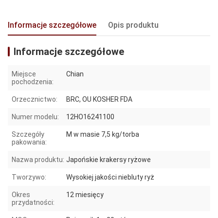
Informacje szczegółowe
Opis produktu
Informacje szczegółowe
Miejsce
Chian
pochodzenia:
Orzecznictwo:
BRC, OU KOSHER FDA
Numer modelu:
12HO16241100
Szczegóły
M w masie 7,5 kg/torba
pakowania:
Nazwa produktu:
Japońskie krakersy ryżowe
Tworzywo:
Wysokiej jakości niebluty ryż
Okres
12 miesięcy
przydatności: