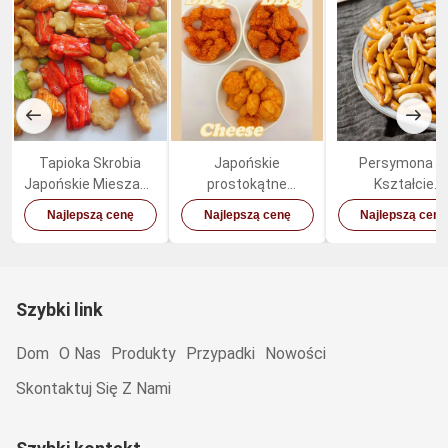
Tapioka Skrobia
Japońskie
Persymona 
Japońskie Mieszane
prostokątne
Kształcie
Krakersy Ryżowe
smażone
Japońskich
Najlepszą cenę
Najlepszą cenę
Najlepszą cenę
Kolorowe Mieszane
ciasteczka ryżowe
Krakersów
Niskotłuszczowe
Ryżowych Piecz
Zdrowa Orzech
Przekąska
Szybki link
Dom
O Nas
Produkty
Przypadki
Nowości
Skontaktuj Się Z Nami