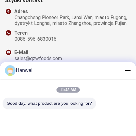
Szybki kontakt
Adres
Changcheng Pioneer Park, Lanxi Wan, miasto Fugong,
dystrykt Longhai, miasto Zhangzhou, prowincja Fujian
Teren
0086-596-6830016
E-Mail
sales@qzwfoods.com
Hanwei
11:48 AM
Nasz Newsletter
Zapisz się do naszego biuletynu z rabatami i innymi
Good day, what product are you looking for?
informacjami.