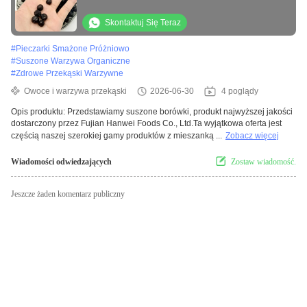
przeznaczona do zakupu hurtowego i
przemysłu spożywczego
Skontaktuj Się Teraz
#
Pieczarki Smażone Próżniowo
#
Suszone Warzywa Organiczne
#
Zdrowe Przekąski Warzywne
Owoce i warzywa przekąski
2026-06-30
4 poglądy
Opis produktu: Przedstawiamy suszone borówki, produkt najwyższej jakości
dostarczony przez Fujian Hanwei Foods Co., Ltd.Ta wyjątkowa oferta jest
częścią naszej szerokiej gamy produktów z mieszanką ...
Zobacz więcej
Wiadomości odwiedzających
Zostaw wiadomość.
Jeszcze żaden komentarz publiczny