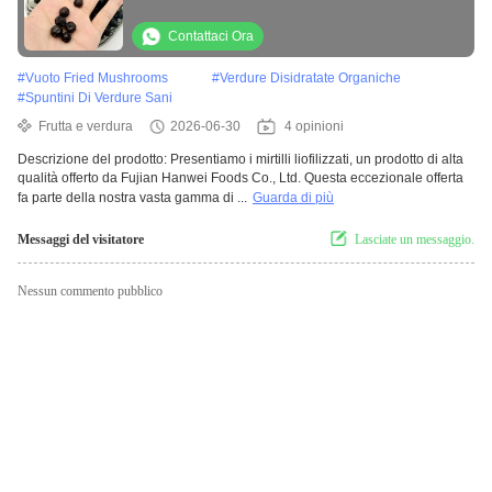
secca assortita progettata per l'acquisto
all'ingrosso e l'industria alimentare
Contattaci Ora
#
Vuoto Fried Mushrooms
#
Verdure Disidratate Organiche
#
Spuntini Di Verdure Sani
Frutta e verdura
2026-06-30
4 opinioni
Descrizione del prodotto: Presentiamo i mirtilli liofilizzati, un prodotto di alta
qualità offerto da Fujian Hanwei Foods Co., Ltd. Questa eccezionale offerta
fa parte della nostra vasta gamma di ...
Guarda di più
Messaggi del visitatore
Lasciate un messaggio.
Nessun commento pubblico