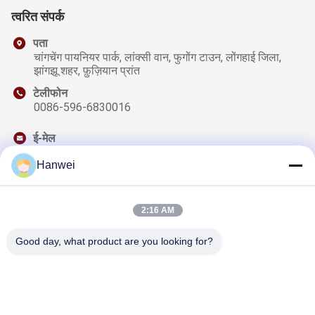
त्वरित संपर्क
पता
चांगचेंग पायनियर पार्क, लांक्सी वान, फुगोंग टाउन, लोंगहाई जिला,
झांगझू शहर, फ़ुज़ियान प्रांत
टेलीफोन
0086-596-6830016
ई-मेल
sales@qzwfoods.com
Hanwei
2:16 AM
हमारा समाचार पत्र
Good day, what product are you looking for?
छूट और अधिक के लिए हमारे न्यूज़लेटर की सदस्यता लें।