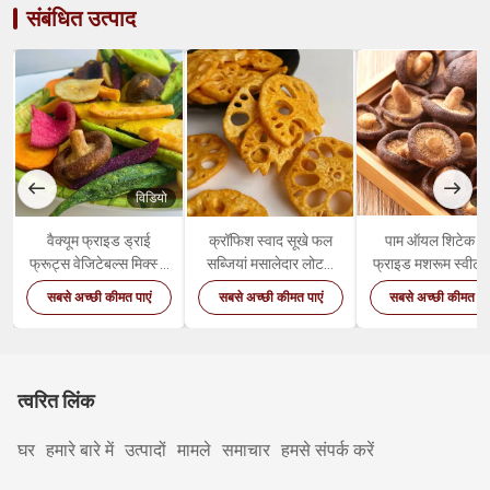
संबंधित उत्पाद
विडियो
वि
वैक्यूम फ्राइड ड्राई
क्रॉफिश स्वाद सूखे फल
पाम ऑयल शिटेक ड
फ्रूट्स वेजिटेबल्स मिक्स्ड
सब्जियां मसालेदार लोटस
फ्राइड मशरूम स्वीट हे
हेल्दी ऑर्गेनिक स्नैक्स
रूट स्नैक्स
वेजिटेबल स्नैक्स
सबसे अच्छी कीमत पाएं
सबसे अच्छी कीमत पाएं
सबसे अच्छी कीमत पाए
त्वरित लिंक
घर
हमारे बारे में
उत्पादों
मामले
समाचार
हमसे संपर्क करें