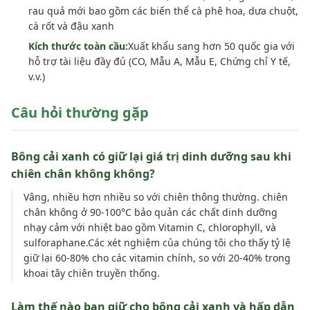
rau quả mới bao gồm các biến thể cà phê hoa, dưa chuột,
cà rốt và đậu xanh
Kích thước toàn cầu:
Xuất khẩu sang hơn 50 quốc gia với
hỗ trợ tài liệu đầy đủ (CO, Mẫu A, Mẫu E, Chứng chỉ Y tế,
v.v.)
Câu hỏi thường gặp
Bông cải xanh có giữ lại giá trị dinh dưỡng sau khi
chiên chân không không?
Vâng, nhiều hơn nhiều so với chiên thông thường. chiên
chân không ở 90-100°C bảo quản các chất dinh dưỡng
nhạy cảm với nhiệt bao gồm Vitamin C, chlorophyll, và
sulforaphane.Các xét nghiệm của chúng tôi cho thấy tỷ lệ
giữ lại 60-80% cho các vitamin chính, so với 20-40% trong
khoai tây chiên truyền thống.
Làm thế nào bạn giữ cho bông cải xanh và hấp dẫn