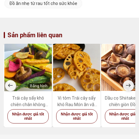
Đồ ăn nhẹ từ rau tốt cho sức khỏe
Sản phẩm liên quan
Băng hình
Băng h
Trái cây sấy khô
Vị tôm Trái cây sấy
Dầu cọ Shiitake
chiên chân không
khô Rau Món ăn vặt
chiên giòn Đồ 
Rau hỗn hợp Đồ ăn
củ sen cay
nhẹ rau củ tốt 
Nhận được giá tốt
Nhận được giá tốt
Nhận được giá t
nhẹ hữu cơ tốt cho
sức khỏe
nhất
nhất
nhất
sức khỏe