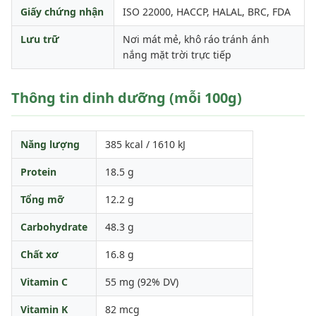
Giấy chứng nhận
ISO 22000, HACCP, HALAL, BRC, FDA
Lưu trữ
Nơi mát mẻ, khô ráo tránh ánh
nắng mặt trời trực tiếp
Thông tin dinh dưỡng (mỗi 100g)
Năng lượng
385 kcal / 1610 kJ
Protein
18.5 g
Tổng mỡ
12.2 g
Carbohydrate
48.3 g
Chất xơ
16.8 g
Vitamin C
55 mg (92% DV)
Vitamin K
82 mcg