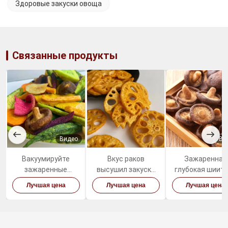
Здоровые закуски овоща
Связанные продукты
Видео
Ви
Вакуумируйте
Вкус раков
Зажаренная
зажаренные
высушил закуски
глубокая шиит
высушенные
корня лотоса
пальмового ма
Лучшая цена
Лучшая цена
Лучшая цена
овощи плодов
овощей плодов
величает слад
смешал здоровые
пряные
здоровые заку
органические
овоща
закуски